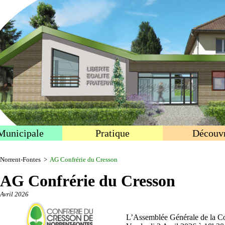
Municipale
Pratique
Découvr
Norrent-Fontes
>
AG Confrérie du Cresson
AG Confrérie du Cresson
Avril 2026
L’Assemblée Générale de la Con